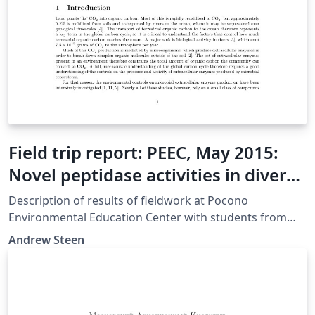
Field trip report: PEEC, May 2015:
Novel peptidase activities in diverse
freshwaters of the Pocono
Description of results of fieldwork at Pocono
Mountains, PA
Environmental Education Center with students from
Malcolm X Shabazz High School, May 2005.
Andrew Steen