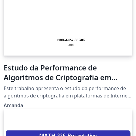
Estudo da Performance de
Algoritmos de Criptografia em
Dispositivos de Internet das Coisas
Este trabalho apresenta o estudo da performance de
algoritmos de criptografia em plataformas de Internet
das Coisas. O presente trabalho tem como objetivo
Amanda
estudar o funcionamento de algoritmo de criptografia
simétrico AES e assimétrico RSA e aplicá-los a
ambientes de Internet das Coisas, para que se possa
avaliar o impacto na performance dos mesmos. Assim