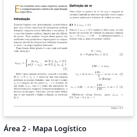
restauro dos bancos de jardim nele existentes, o que
incluía todo o trabalho de pintura e tratamento de
materiais (madeira, ferro) existentes nestes bancos. O
intuito de toda esta restauração centrou-se na
perspectiva, de num futuro recente, poder acolher
todos os beneficiários do centro num local agradável, e
com condições dignas de uma instituição cuja principal
preocupação é ajudar quem mais precisa.
Área 2 - Mapa Logístico