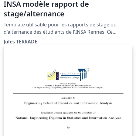
INSA modèle rapport de
stage/alternance
Template utilisable pour les rapports de stage ou
d'alternance des étudiants de l'INSA Rennes. Ce
template s'appuie sur un modèle créé par l'INSA Rennes
Jules TERRADE
au format Word et respecte la chartre graphique de
l'école ainsi que les consignes de mise en page
(https://intranet.insa-rennes.fr/modeles-documents-
insa.html)).