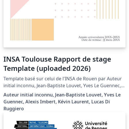
INSA Toulouse Rapport de stage
Template (uploaded 2026)
Template basé sur celui de l'INSA de Rouen par Auteur
initial inconnu, Jean-Baptiste Louvet, Yves Le Guennec,
Alexis Imbert, Kévin Laurent. Modifié par Lucas DI
Auteur initial inconnu, Jean-Baptiste Louvet, Yves Le
RUGGIERO afin de respecter les consignes de rédaction
Guennec, Alexis Imbert, Kévin Laurent, Lucas Di
du département de Génie Mécanique de l'INSA
Ruggiero
Toulouse (v. https://moodle.insa-
toulouse.fr/course/view.php?id=1222 ou document
présent dans le projet) Template respectant la charte