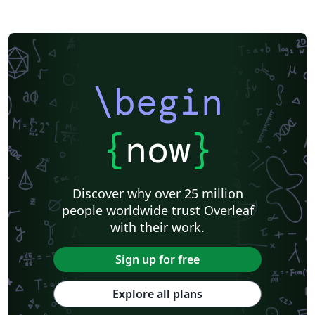
Université de Neuchâtel
Université du Québec à Montréal
Aix-Marseille Université
École de Commerce et École de Culture générale de Martigny
ENS Paris Saclay
École Centrale de Lyon
ENET'Com
Institut de physique du globe de Paris
Université de Lille
Université Paris Nanterre
Université de Mons
\begin
Université Paris Cité
Université libre de Bruxelles (ULB)
Journal articles
{
now
}
Discover why over 25 million
people worldwide trust Overleaf
with their work.
Sign up for free
Explore all plans