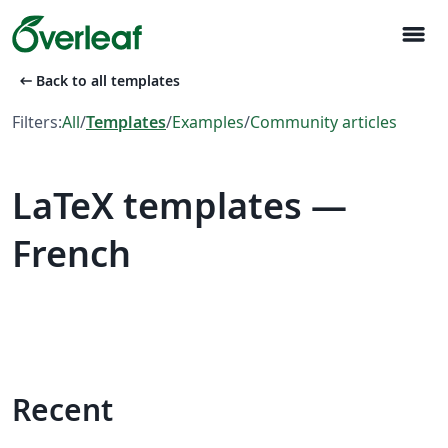
menu
arrow_left_alt
Back to all templates
Filters:
All
/
Templates
/
Examples
/
Community articles
LaTeX templates —
French
Recent