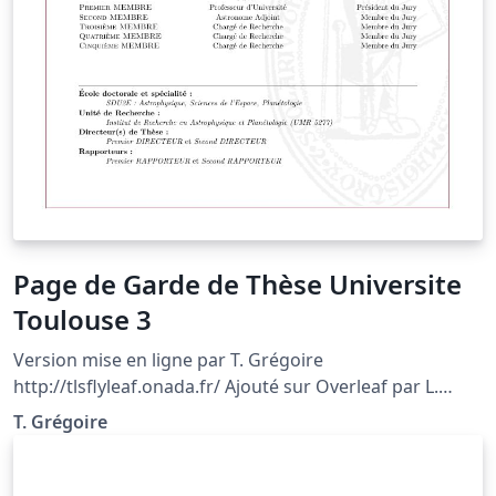
Page de Garde de Thèse Universite
Toulouse 3
Version mise en ligne par T. Grégoire
http://tlsflyleaf.onada.fr/ Ajouté sur Overleaf par L.
SIMON Voir la documentation complète sur
T. Grégoire
http://tlsflyleaf.onada.fr/