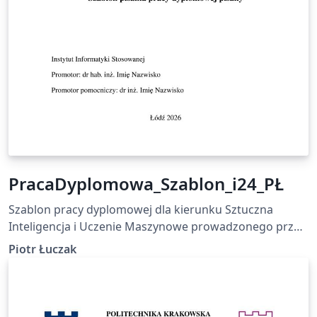
PracaDyplomowa_Szablon_i24_PŁ
Szablon pracy dyplomowej dla kierunku Sztuczna
Inteligencja i Uczenie Maszynowe prowadzonego przez
Instytut Informatyki Stosowanej Politechniki Łódzkiej
Piotr Łuczak