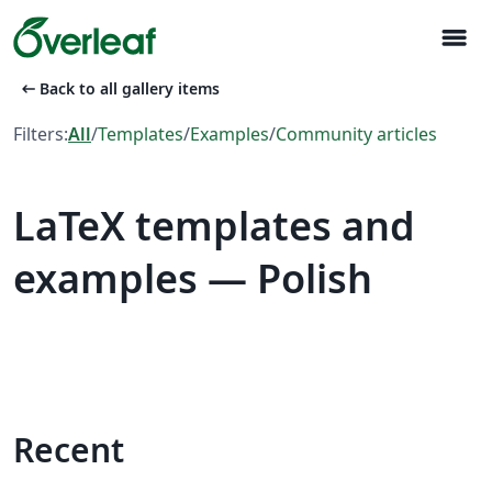
menu
arrow_left_alt
Back to all gallery items
Filters:
All
/
Templates
/
Examples
/
Community articles
LaTeX templates and
examples — Polish
Recent