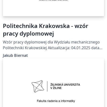
Politechnika Krakowska - wzór
pracy dyplomowej
Wzór pracy dyplomowej dla Wydziału mechanicznego
Politechniki Krakowskiej Aktualizacja: 04.01.2025 data
wykonania: 23.07.2025 Na podstawie wzoru z
Jakub Biernat
https://mech.pk.edu.pl/studenci/praca-dyplomowa/
Github: https://github.com/Aldmors/pracy-dyplomowej-
Politechnika-Krakowska-LaTex