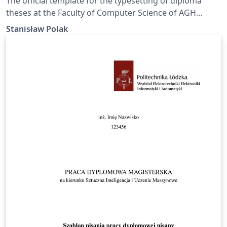
The official template for the typesetting of diploma
theses at the Faculty of Computer Science of AGH
University of Krakow.
Stanisław Polak