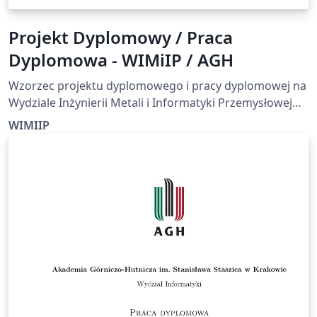
Projekt Dyplomowy / Praca
Dyplomowa - WIMiIP / AGH
Wzorzec projektu dyplomowego i pracy dyplomowej na
Wydziale Inżynierii Metali i Informatyki Przemysłowej
Akademii Górniczo-Hutniczej w Krakowie. Wzór oparty
WIMIIP
na wskazówkach redakcyjnych:
https://www.metal.agh.edu.pl/wp/wp-
content/uploads/2022/11/Wskazowki_redakcyjne_2022.
pdf Oraz oficjalnej stronie tytułowej:
https://www.metal.agh.edu.pl/wp/wp-
content/uploads/2021/12/WIMiIP-2021-strona-tytulowa-
projekt-dyplomowy.docx