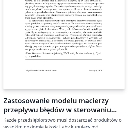
Zastosowanie modelu macierzy
przepływu błędów w sterowaniu
jakością wyrobów w zakładzie
Każde przedsiębiorstwo musi dostarczać produktów o
produkcyjnym
wysokim poziomie jakości, aby kupujący był