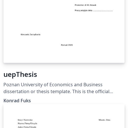
uepThesis
Poznan University of Economics and Business
dissertation or thesis template. This is the official
template, satisfying the PUEB requirements specified in
Konrad Fuks
the Resolution of the University Senate No. 65 of
December 20, 2019, Annex No. 4