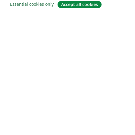
Essential cookies only
Accept all cookies
About
About us
Careers
Blog
Solutions
For business
For universities
For government
For publishers
Customer stories