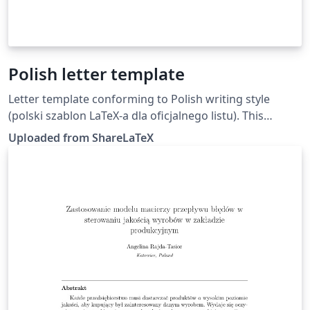
Polish letter template
Letter template conforming to Polish writing style
(polski szablon LaTeX-a dla oficjalnego listu). This
template was originally published on ShareLaTeX and
Uploaded from ShareLaTeX
subsequently moved to Overleaf in October 2019.